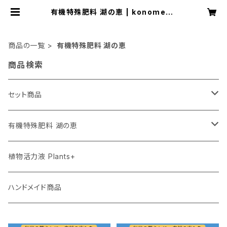
有機特殊肥料 湖の恵 | konomegu
mi
商品の一覧
有機特殊肥料 湖の恵
商品検索
セット商品
お試しセット
有機特殊肥料 湖の恵
屋内向けセット
添加タイプ 350g
植物活力液 Plants+
屋外向けセット
混合タイプ 屋内用2kg
ハンドメイド商品
混合タイプ 屋外用5kg