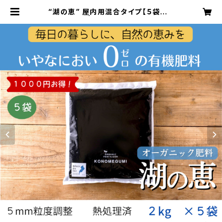
“湖の恵” 屋内用混合タイプ【５袋セッ
ト】 | konomegumi