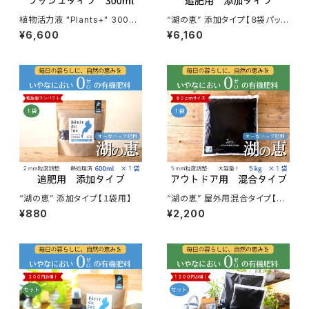
植物活力液 "Plants+" 300ml
“湖の恵” 添加タイプ【８袋パッ
【４本セット】
ク】
¥6,600
¥6,160
“湖の恵” 添加タイプ【１袋用】
“湖の恵” 屋外用混合タイプ【１
袋用】
¥880
¥2,200