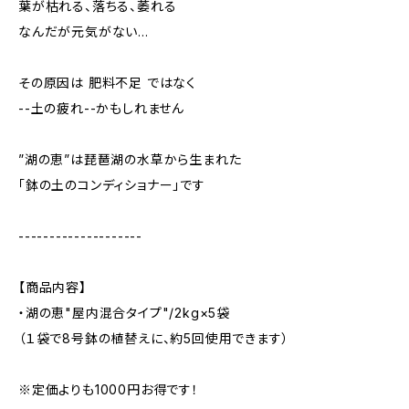
葉が枯れる、落ちる、萎れる
なんだが元気がない…
その原因は 肥料不足 ではなく
--土の疲れ--かもしれません
”湖の恵”は琵琶湖の水草から生まれた
「鉢の土のコンディショナー」です
--------------------
【商品内容】
・湖の恵"屋内混合タイプ"/2kg×5袋
（１袋で8号鉢の植替えに、約5回使用できます）
※定価よりも1000円お得です！