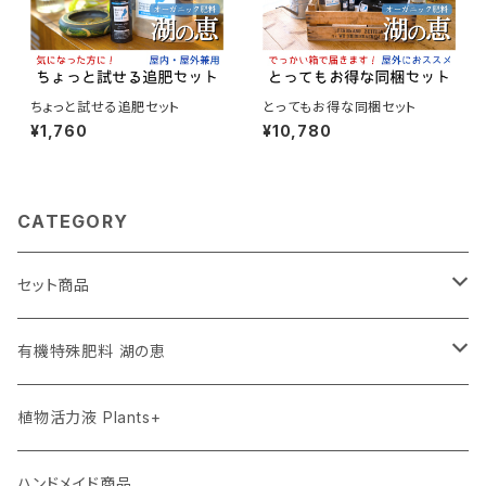
ちょっと試せる追肥セット
とってもお得な同梱セット
¥1,760
¥10,780
CATEGORY
セット商品
お試しセット
有機特殊肥料 湖の恵
屋内向けセット
添加タイプ 350g
植物活力液 Plants+
屋外向けセット
混合タイプ 屋内用2kg
ハンドメイド商品