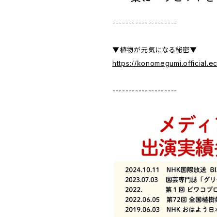
--------------------
▼植物が元気になる秘密▼
https://konomegumi.official.
--------------------