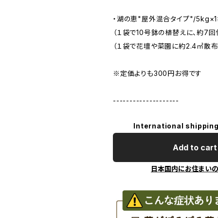
・湖の恵"屋外混合タイプ"/5kg×
（１袋で10号鉢の植替えに、約7回
（１袋で花壇や菜園に約2.4㎡散布
※定価よりも300円お得です
--------------------
International shipping
Add to cart
日本国内にお住まい