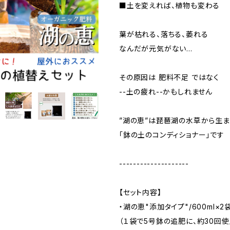
■土を変えれば、植物も変わる
葉が枯れる、落ちる、萎れる
なんだが元気がない…
その原因は 肥料不足 ではなく
--土の疲れ--かもしれません
”湖の恵”は琵琶湖の水草から生
「鉢の土のコンディショナー」です
--------------------
【セット内容】
・湖の恵"添加タイプ"/600ml×2
（１袋で5号鉢の追肥に、約30回使