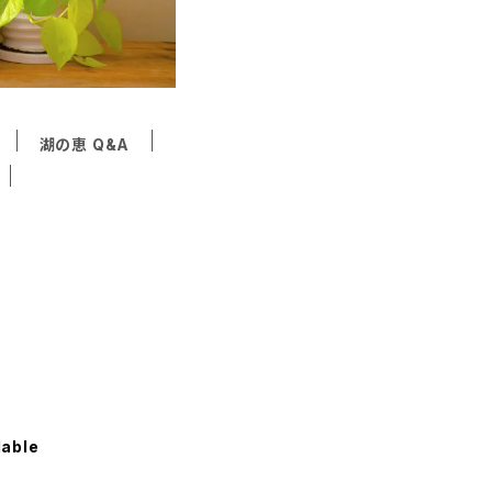
湖の恵 Q&A
lable