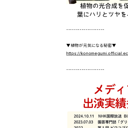
--------------------
▼植物が元気になる秘密▼
https://konomegumi.official.
--------------------