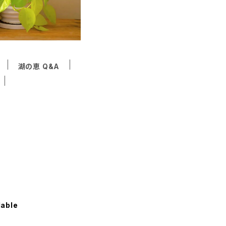
湖の恵 Q&A
lable