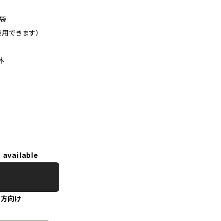
1袋
使用できます）
1本
 available
の方向け