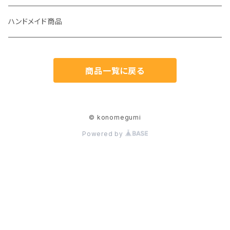
屋外向けセット
混合タイプ 屋内用2kg
ハンドメイド商品
混合タイプ 屋外用5kg
商品一覧に戻る
© konomegumi
Powered by