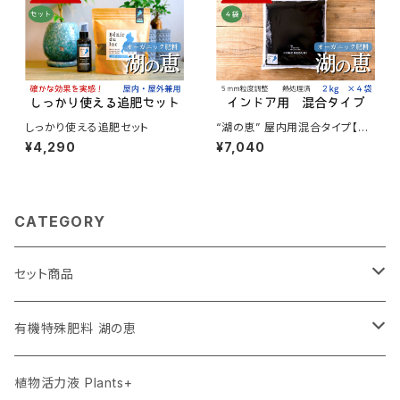
しっかり使える追肥セット
“湖の恵” 屋内用混合タイプ【４
袋セット】
¥4,290
¥7,040
CATEGORY
セット商品
お試しセット
有機特殊肥料 湖の恵
屋内向けセット
添加タイプ 350g
植物活力液 Plants+