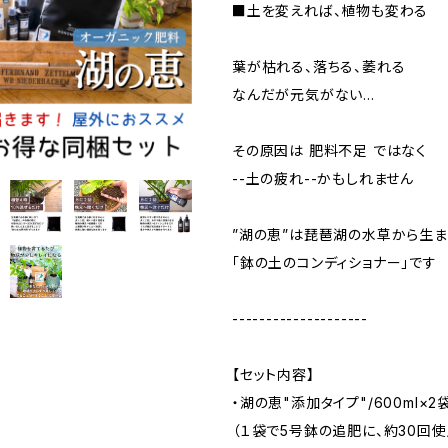
■土を変えれば、植物も変わる
葉が枯れる、落ちる、萎れる
なんだが元気がない…
その原因は 肥料不足 ではなく
--土の疲れ--かもしれません
”湖の恵”は琵琶湖の水草から生
「鉢の土のコンディショナー」です
--------------------
【セット内容】
・湖の恵"添加タイプ"/600ml×2
（１袋で5号鉢の追肥に、約30回使