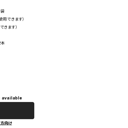
3袋
使用できます）
できます）
2本
 available
の方向け