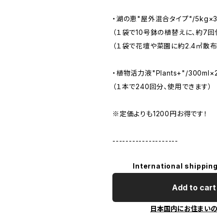
・湖の恵"屋外混合タイプ"/5kg×
（１袋で10号鉢の植替えに、約7回
（１袋で花壇や菜園に約2.4㎡散布
・植物活力液"Plants+"/300ml×
（１本で240回分、使用できます）
※定価よりも1200円お得です！
--------------------
International shipping
Add to cart
日本国内にお住まい