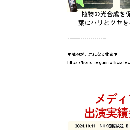
--------------------
▼植物が元気になる秘密▼
https://konomegumi.official.
--------------------