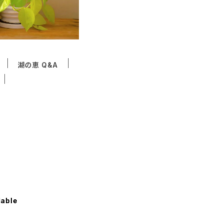
湖の恵 Q&A
lable